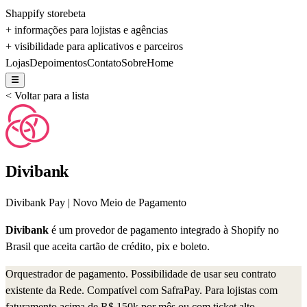
Shappify store
beta
+ informações para lojistas e agências
+ visibilidade para aplicativos e parceiros
Lojas
Depoimentos
Contato
Sobre
Home
☰
< Voltar para a lista
Divibank
Divibank Pay | Novo Meio de Pagamento
Divibank
é um provedor de pagamento integrado à Shopify no
Brasil
que aceita cartão de crédito, pix e boleto.
Orquestrador de pagamento. Possibilidade de usar seu contrato
existente da Rede. Compatível com SafraPay. Para lojistas com
faturamento acima de R$ 150k por mês ou com ticket alto.