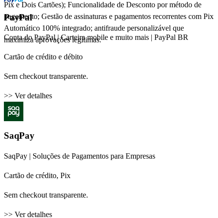
Pix e Dois Cartões); Funcionalidade de Desconto por método de
PayPal
pagamento; Gestão de assinaturas e pagamentos recorrentes com Pix
Automático 100% integrado; antifraude personalizável que
Conta do PayPal | Carteira mobile e muito mais | PayPal BR
maximiza aprovações legítimas.
Cartão de crédito e débito
Sem checkout transparente.
>> Ver detalhes
SaqPay
SaqPay | Soluções de Pagamentos para Empresas
Cartão de crédito, Pix
Sem checkout transparente.
>> Ver detalhes